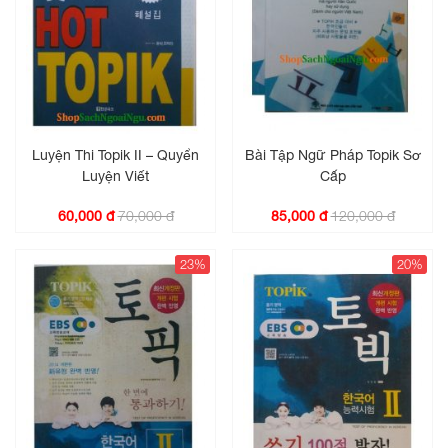
Luyện Thi Topik II – Quyển
Bài Tập Ngữ Pháp Topik Sơ
Luyện Viết
Cấp
70,000 đ
120,000 đ
60,000 đ
85,000 đ
23%
20%