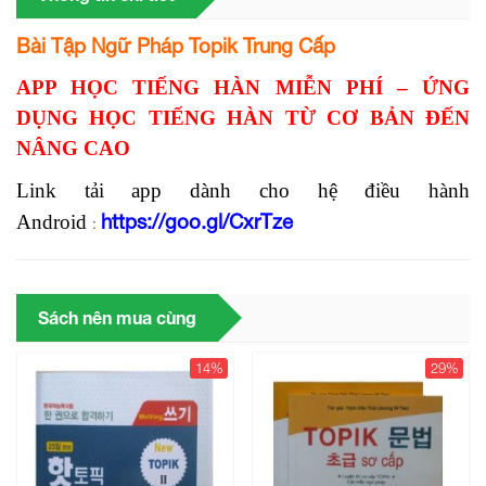
Bài Tập Ngữ Pháp Topik Trung Cấp
APP HỌC TIẾNG HÀN MIỄN PHÍ – ỨNG
DỤNG HỌC TIẾNG HÀN TỪ CƠ BẢN ĐẾN
NÂNG CAO
Link tải
app
dành cho hệ điều hành
https://goo.gl/CxrTze
Android
:
Sách nên mua cùng
14%
29%