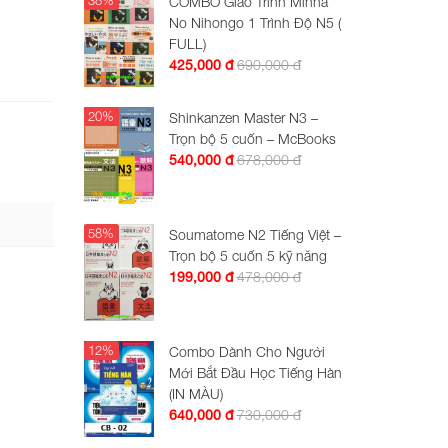
COMBO Giáo Trình Minna
No Nihongo 1 Trình Độ N5 (
FULL)
690,000 đ
425,000 đ
20%
Shinkanzen Master N3 –
Trọn bộ 5 cuốn – McBooks
678,000 đ
540,000 đ
58%
Soumatome N2 Tiếng Việt –
Trọn bộ 5 cuốn 5 kỹ năng
478,000 đ
199,000 đ
12%
Combo Dành Cho Người
Mới Bắt Đầu Học Tiếng Hàn
(IN MÀU)
730,000 đ
640,000 đ