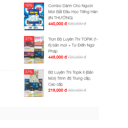
16%
Combo Dành Cho Người
Mới Bắt Đầu Học Tiếng Hàn
(IN THƯỜNG)
530,000 đ
440,000 đ
37%
Trọn Bộ Luyện Thi TOPIK (1-
6) bản mới + Từ Điển Ngữ
Pháp
720,000 đ
449,000 đ
37%
Bộ Luyện Thi Topik II (Bản
Mới) Trình độ Trung cấp,
Cao cấp
350,000 đ
219,000 đ