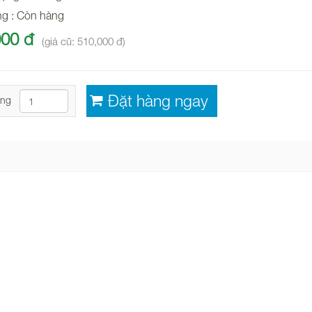
ng : Còn hàng
000 đ
(giá cũ: 510,000 đ)
ợng