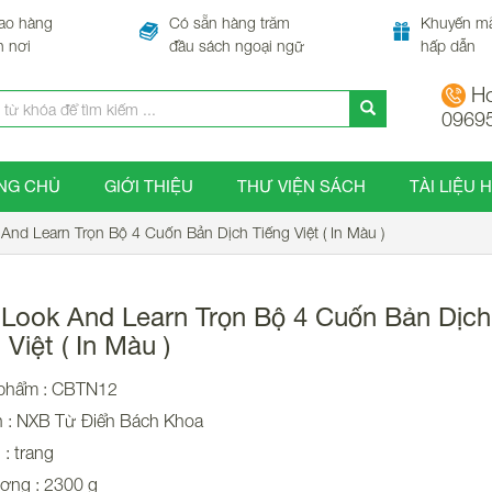
ao hàng
Có sẵn hàng trăm
Khuyến m
n nơi
đầu sách ngoại ngữ
hấp dẫn
Ho
0969
NG CHỦ
GIỚI THIỆU
THƯ VIỆN SÁCH
TÀI LIỆU 
 And Learn Trọn Bộ 4 Cuốn Bản Dịch Tiếng Việt ( In Màu )
 Look And Learn Trọn Bộ 4 Cuốn Bản Dịch
 Việt ( In Màu )
phẩm : CBTN12
n : NXB Từ Điển Bách Khoa
 : trang
ượng : 2300 g