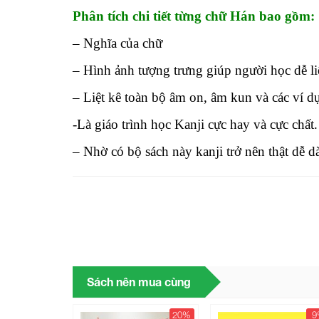
Phân tích chi tiết từng chữ Hán bao gồm:
– Nghĩa của chữ
– Hình ảnh tượng trưng giúp người học dễ l
– Liệt kê toàn bộ âm on, âm kun và các ví d
-Là giáo trình học Kanji cực hay và cực chất.
– Nhờ có bộ sách này kanji trở nên thật dễ d
Sách nên mua cùng
20%
9