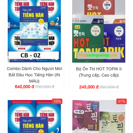
Combo Dành Cho Người Mới
Bộ Ôn Thi HOT TOPIK II
Bắt Đầu Học Tiếng Hàn (IN
(Trung cấp, Cao cấp)
MÀU)
730,000 đ
640,000 đ
350,000 đ
245,000 đ
16%
41%