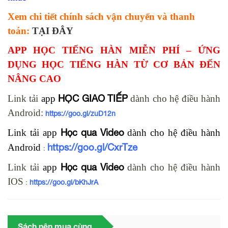
Xem chi tiết chính sách vận chuyển và thanh
toán:
TẠI ĐÂY
APP HỌC TIẾNG HÀN MIỄN PHÍ – ỨNG
DỤNG HỌC TIẾNG HÀN TỪ CƠ BẢN ĐẾN
NÂNG CAO
HỌC GIAO TIẾP
Link tải
app
dành cho hệ điều hành
Android:
https://goo.gl/zuD12n
Học qua Video
Link tải
app
dành cho hệ điều hành
https://goo.gl/CxrTze
Android
:
Học qua Video
Link tải
app
dành cho hệ điều hành
IOS
:
https://goo.gl/bKhJrA
Sách nên mua cùng