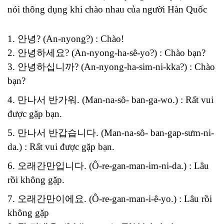
nói thông dụng khi chào nhau của người Hàn Quốc
1. 안녕? (An-nyong?) : Chào!
2. 안녕하세요? (An-nyong-ha-sê-yo?) : Chào bạn?
3. 안녕하십니까? (An-nyong-ha-sim-ni-kka?) : Chào
bạn?
4. 만나서 반가워. (Man-na-sô- ban-ga-wo.) : Rất vui
được gặp bạn.
5. 만나서 반갑습니다. (Man-na-sô- ban-gap-sưm-ni-
da.) : Rất vui được gặp bạn.
6. 오래간만입니다. (Ô-re-gan-man-im-ni-da.) : Lâu
rồi không gặp.
7. 오래간만이에요. (Ô-re-gan-man-i-ê-yo.) : Lâu rồi
không gặp