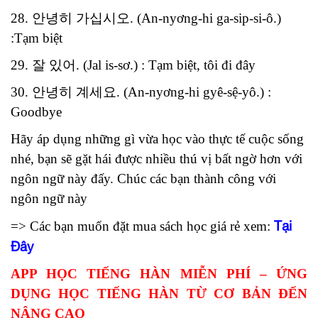
28. 안녕히 가십시오. (An-nyơng-hi ga-sip-si-ô.)
:Tạm biệt
29. 잘 있어. (Jal is-sơ.) : Tạm biệt, tôi đi đây
30. 안녕히 계세요. (An-nyơng-hi gyê-sệ-yô.) :
Goodbye
Hãy áp dụng những gì vừa học vào thực tế cuộc sống
nhé, bạn sẽ gặt hái được nhiều thú vị bất ngờ hơn với
ngôn ngữ này đấy. Chúc các bạn thành công với
ngôn ngữ này
Tại
=> Các bạn muốn đặt mua sách học giá rẻ xem:
Đây
APP HỌC TIẾNG HÀN MIỄN PHÍ – ỨNG
DỤNG HỌC TIẾNG HÀN TỪ CƠ BẢN ĐẾN
NÂNG CAO