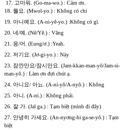
17. 고마워. (Go-ma-wo.) : Cảm ơn.
18. 뭘요. (Mwol-yo.) : Không có chi
19. 아니예요. (A-ni-yê-yo.) :Không có gì.
20. 네/예. (Nê/Yê.) : Vâng
21. 응/어. (Eung/ơ.) :Yeah.
22. 저기요. (Jơ-gi-yo.) : Này
23. 잠깐만요/잠시만요. (Jam-kkan-man-yô/Jam-si-
man-yô.) : Làm ơn đợi chút ạ.
24. 아니요/ 아뇨. (A-ni-yô/A-nyô.) : Không
25. 아니. (A-ni.) : Không phải.
26. 잘 가. (Jal ga.) : Tạm biệt (mình đi đây)
27. 안녕히 가세요. (An-nyơng-hi ga-se-yô.) : Tạm
biệt