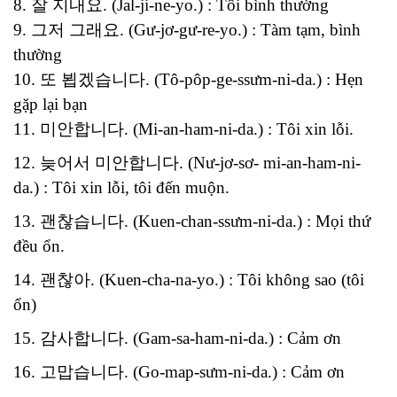
8. 잘 지내요. (Jal-ji-ne-yo.) : Tôi bình thường
9. 그저 그래요. (Gư-jơ-gư-re-yo.) : Tàm tạm, bình
thường
10. 또 뵙겠습니다. (Tô-pôp-ge-ssưm-ni-da.) : Hẹn
gặp lại bạn
11. 미안합니다. (Mi-an-ham-ni-da.) : Tôi xin lỗi.
12. 늦어서 미안합니다. (Nư-jơ-sơ- mi-an-ham-ni-
da.) : Tôi xin lỗi, tôi đến muộn.
13. 괜찮습니다. (Kuen-chan-ssưm-ni-da.) : Mọi thứ
đều ổn.
14. 괜찮아. (Kuen-cha-na-yo.) : Tôi không sao (tôi
ổn)
15. 감사합니다. (Gam-sa-ham-ni-da.) : Cảm ơn
16. 고맙습니다. (Go-map-sưm-ni-da.) : Cảm ơn