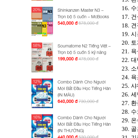
16. 
20%
Shinkanzen Master N3 –
17. 건
Trọn bộ 5 cuốn – McBooks
678,000 đ
540,000 đ
18. 견
19. 시
20. 
58%
Soumatome N2 Tiếng Việt –
21. 욕
Trọn bộ 5 cuốn 5 kỹ năng
478,000 đ
199,000 đ
22. 대
23. 소
24. 욕
12%
Combo Dành Cho Người
25. 샤
Mới Bắt Đầu Học Tiếng Hàn
26. 세
(IN MÀU)
730,000 đ
640,000 đ
27. 환
28. 수
16%
Combo Dành Cho Người
29. 온
Mới Bắt Đầu Học Tiếng Hàn
30. 골
(IN THƯỜNG)
31. 기
530,000 đ
440,000 đ