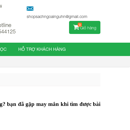
ãi
shopsachngoainguhn@gmail.com
tline
0
Giỏ hàng
544125
HỌC
HỖ TRỢ KHÁCH HÀNG
ng? bạn đã gặp may mắn khi tìm được bài