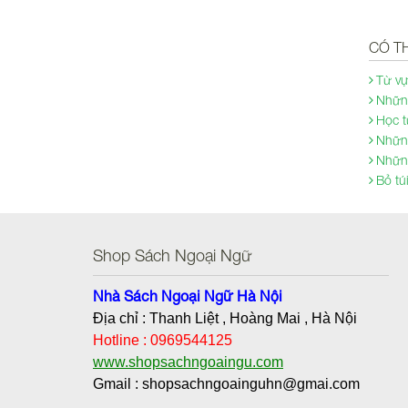
CÓ T
Từ vự
Những
Học t
Những
Những
Bỏ tú
Shop Sách Ngoại Ngữ
Nhà Sách Ngoại Ngữ Hà Nội
Địa chỉ : Thanh Liệt , Hoàng Mai , Hà Nội
Hotline : 0969544125
www.shopsachngoaingu.com
Gmail : shopsachngoainguhn@gmai.com