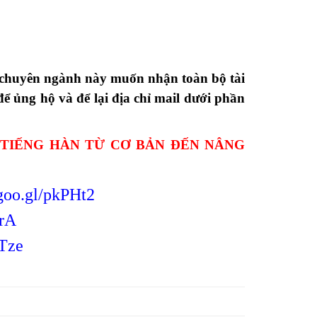
c chuyên ngành này muốn nhận toàn bộ tài
để ủng hộ và để lại địa chỉ mail dưới phần
 TIẾNG HÀN TỪ CƠ BẢN ĐẾN NÂNG
/goo.gl/pkPHt2
JrA
rTze