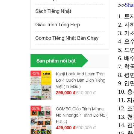
>>
Sha
Sách Tiếng Nhật
1. 토지
2. 지하
Giáo Trình Tổng Hợp
3. 기
Combo Tiếng Nhật Bán Chạy
4. 오수
5. 도면 
6. 배수
Sản phẩm nổi bật
7. 착공
42%
Kanji Look And Learn Trọn
8. 평면
Bộ 4 Cuốn Bản Dịch Tiếng
9. 입
Việt ( In Màu )
10. 층
510,000 đ
295,000 đ
11. 지
12. 조
38%
COMBO Giáo Trình Minna
No Nihongo 1 Trình Độ N5 (
13. 천
FULL)
14. 천
690,000 đ
425,000 đ
15. 환