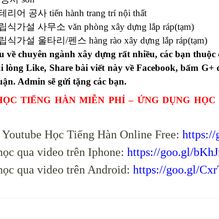
리어 공사 tiến hành trang trí nội thất
립식가설 사무소 văn phòng xây dựng lắp ráp(tạm)
립식가설 울타리/펜스 hàng rào xây dựng lắp ráp(tạm)
ệu về chuyên ngành xây dựng rất nhiều, các bạn thuộ
ui lòng Like, Share bài viết này về Facebook, bấm G+ 
uận. Admin sẽ gửi tặng các bạn.
HỌC TIẾNG HÀN MIỄN PHÍ – ỨNG DỤNG HỌC
 Youtube Học Tiếng Hàn Online Free:
https:/
ọc qua video trên Iphone:
https://goo.gl/bKh
ọc qua video trên Android:
https://goo.gl/Cx