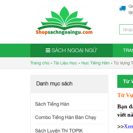
Gi
tậ
SÁCH NGOẠI NGỮ
TRA
»
»
»
Từ Vựng T
Trang chủ
Tài Liệu Học
Học Tiếng Hàn
Từ 
Danh mục sách
Từ Vự
Sách Tiếng Hàn
Bạn đ
viết n
Combo Tiếng Hàn Bán Chạy
>>
Xem
Sách Luyện Thi TOPIK