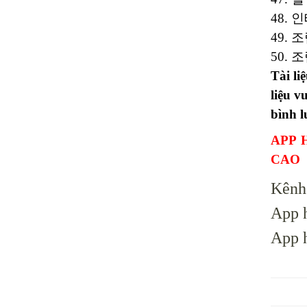
48. 인테
49. 조
50. 조
Tài li
liệu v
bình l
APP 
CAO
Kênh
App h
App h