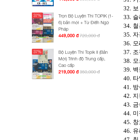
32. 보
37%
Trọn Bộ Luyện Thi TOPIK (1-
33. 슬
6) bản mới + Từ Điển Ngữ
34. 철
Pháp
35. 자
720,000 đ
449,000 đ
36. 모
37. 조
37%
Bộ Luyện Thi Topik II (Bản
Mới) Trình độ Trung cấp,
38. 
Cao cấp
39. 벽
350,000 đ
219,000 đ
40. 타
41. 방
42. 지
43. 금
44. 미
45. 창호
46. 유
47. 칠