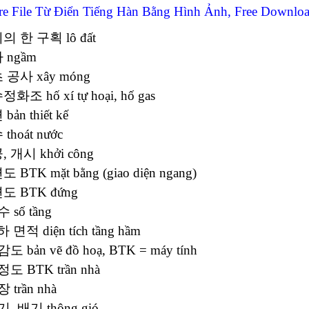
re File Từ Điển Tiếng Hàn Bằng Hình Ảnh, Free Downlo
의 한 구획 lô đất
 ngầm
초 공사 xây móng
정화조 hố xí tự hoại, hố gas
bản thiết kế
 thoát nước
, 개시 khởi công
도 BTK mặt bằng (giao diện ngang)
면도 BTK đứng
수 số tầng
하 면적 diện tích tầng hầm
감도 bản vẽ đồ hoạ, BTK = máy tính
정도 BTK trần nhà
장 trần nhà
기, 배기 thông gió